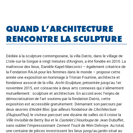
QUAND L’ARCHITECTURE
RENCONTRE LA SCULPTURE
Dédiée à la sculpture contemporaine, la villa Datris, dans le village de
L’Isle-sur-la-Sorgue à vingt minutes d’Avignon, a été fondée en 2010. La
maîtresse des lieux, Danièle Kapel-Marcovici – également créatrice de
la Fondation RAJA pour les femmes dans le monde – propose cette
année une exposition en hommage à Tristan Fourtine, architecte et
fondateur associé de la villa.
Archi-Sculpture,
présentée jusqu’au 1er
novembre 2015, est consacrée à deux arts connexes qui s’alimentent
mutuellement : sculpture et architecture. En accord avec l’enjeu de
démocratisation de l’art soutenu par la fondation Datris, cette
exposition est accessible gratuitement. Démarrant son parcours par
deux œuvres d’André Bloc (par ailleurs fondateur de
L’Architecture
d’Aujourd’hui),
le visiteur parcourt une dizaine de salles où il croise la
Ville Invisible
de Betty Bui et le
Castelet L’Hourloupe
de Jean Dubuffet,
sans oublier l’impressionnant
Cement Truck
de Wim Delvoye. Au total,
une centaine de pièces investissent les lieux jusqu’au jardin situé au