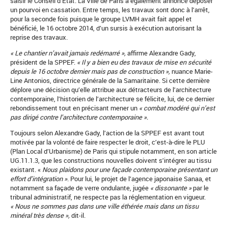
saisir le Conseil d’État. La Ville de Paris a également annoncé déposer
un pourvoi en cassation. Entre temps, les travaux sont donc à l’arrêt,
pour la seconde fois puisque le groupe LVMH avait fait appel et
bénéficié, le 16 octobre 2014, d’un sursis à exécution autorisant la
reprise des travaux.
« Le chantier n’avait jamais redémarré »,
affirme Alexandre Gady,
président de la SPPEF.
« Il y a bien eu des travaux de mise en sécurité
depuis le 16 octobre dernier
mais pas de construction »,
nuance Marie-
Line Antonios, directrice générale de la Samaritaine. Si cette dernière
déplore une décision qu’elle attribue aux détracteurs de l’architecture
contemporaine, l’historien de l’architecture se félicite, lui, de ce dernier
rebondissement tout en précisant mener un
« combat modéré qui n’est
pas dirigé contre l’architecture contemporaine ».
Toujours selon Alexandre Gady, l’action de la SPPEF est avant tout
motivée par la volonté de faire respecter le droit, c’est-à-dire le PLU
(Plan Local d’Urbanisme) de Paris qui stipule notamment, en son article
UG.11.1.3, que les constructions nouvelles doivent s’intégrer au tissu
existant. «
Nous plaidons pour une façade contemporaine présentant un
effort d’intégration »
. Pour lui, le projet de l’agence japonaise Sanaa, et
notamment sa façade de verre ondulante, jugée
« dissonante »
par le
tribunal administratif, ne respecte pas la réglementation en vigueur.
« Nous ne sommes pas dans une ville éthérée mais dans un tissu
minéral très dense »,
dit-il.