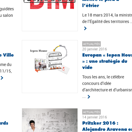
l’étrier
 guidées
Le 18 mars 2014, la minist
u salon
de l’Égalité des territoires ..
ACTUALITÉS
20 janvier 2016
 Ville
Europan « Iepen Hou
» : une stratégie du
mme du
vide
/11/15,
Tous les ans, le célèbre
concours d’idée
d’architecture et d’urbani
...
ACTUALITÉS
14 janvier 2016
ards
Pritzker 2016 :
Alejandro Aravena e