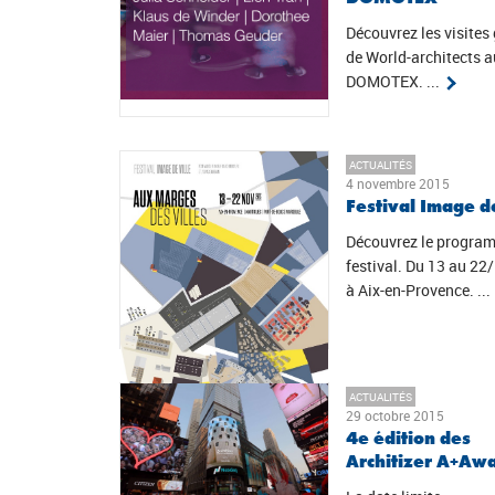
Découvrez les visites
de World-architects a
DOMOTEX. ...
ACTUALITÉS
4 novembre 2015
Festival Image de
Découvrez le progra
festival. Du 13 au 22
à Aix-en-Provence. ...
ACTUALITÉS
29 octobre 2015
4e édition des
Architizer A+Aw