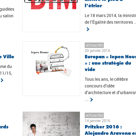
l’étrier
 guidées
Le 18 mars 2014, la minist
u salon
de l’Égalité des territoires ..
ACTUALITÉS
20 janvier 2016
 Ville
Europan « Iepen Hou
» : une stratégie du
mme du
vide
/11/15,
Tous les ans, le célèbre
concours d’idée
d’architecture et d’urbani
...
ACTUALITÉS
14 janvier 2016
ards
Pritzker 2016 :
Alejandro Aravena e