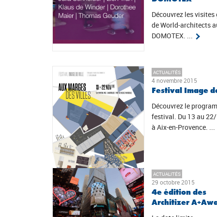
Découvrez les visites
de World-architects a
DOMOTEX. ...
ACTUALITÉS
4 novembre 2015
Festival Image de
Découvrez le progra
festival. Du 13 au 22
à Aix-en-Provence. ...
ACTUALITÉS
29 octobre 2015
4e édition des
Architizer A+Aw