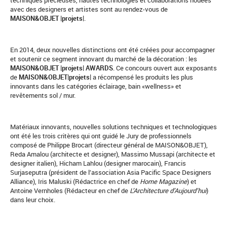
techniques précieuses, hautes technologies et collaborations nouées
avec des designers et artistes sont au rendez-vous de
MAISON&OBJET |projets|
.
En 2014, deux nouvelles distinctions ont été créées pour accompagner
et soutenir ce segment innovant du marché de la décoration : les
M
AISON&OBJET |projets| AWARDS
. Ce concours ouvert aux exposants
de
MAISON&OBJET|projets|
a récompensé les produits les plus
innovants dans les catégories éclairage, bain «wellness» et
revêtements sol / mur.
Matériaux innovants, nouvelles solutions techniques et technologiques
ont été les trois critères qui ont guidé le Jury de professionnels
composé de Philippe Brocart (directeur général de MAISON&OBJET),
Reda Amalou (architecte et designer), Massimo Mussapi (architecte et
designer italien), Hicham Lahlou (designer marocain), Francis
Surjaseputra (président de l’association Asia Pacific Space Designers
Alliance), Iris Maluski (Rédactrice en chef de
Home Magazine
) et
Antoine Vernholes (Rédacteur en chef de
L’Architecture d’Aujourd’hui
)
dans leur choix.