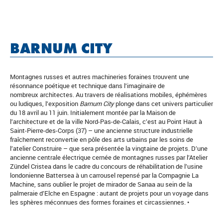
BARNUM CITY
Montagnes russes et autres machineries foraines trouvent une
résonnance poétique et technique dans l’imaginaire de
nombreux architectes. Au travers de réalisations mobiles, éphémères
ou ludiques, l’exposition
Barnum City
plonge dans cet univers particulier
du 18 avril au 11 juin. Initialement montée par la Maison de
l’architecture et de la ville Nord-Pas-de-Calais, c’est au Point Haut à
Saint-Pierre-des-Corps (37) – une ancienne structure industrielle
fraîchement reconvertie en pôle des arts urbains par les soins de
l’atelier Construire – que sera présentée la vingtaine de projets. D’une
ancienne centrale électrique cernée de montagnes russes par l’Atelier
Zündel Cristea dans le cadre du concours de réhabilitation de l’usine
londonienne Battersea à un carrousel repensé par la Compagnie La
Machine, sans oublier le projet de mirador de Sanaa au sein de la
palmeraie d’Elche en Espagne : autant de projets pour un voyage dans
les sphères méconnues des formes foraines et circassiennes. •